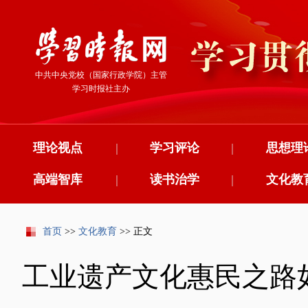
中共中央党校（国家行政学院）主管
学习时报社主办
理论视点
|
学习评论
|
思想理
高端智库
|
读书治学
|
文化教
首页
>>
文化教育
>> 正文
工业遗产文化惠民之路