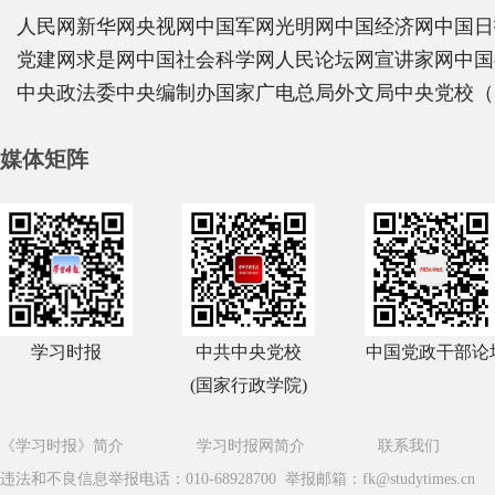
人民网
新华网
央视网
中国军网
光明网
中国经济网
中国日
党建网
求是网
中国社会科学网
人民论坛网
宣讲家网
中国
中央政法委
中央编制办
国家广电总局
外文局
中央党校（
媒体矩阵
学习时报
中共中央党校
中国党政干部论
(国家行政学院)
《学习时报》简介
学习时报网简介
联系我们
违法和不良信息举报电话：010-68928700 举报邮箱：fk@studytimes.cn