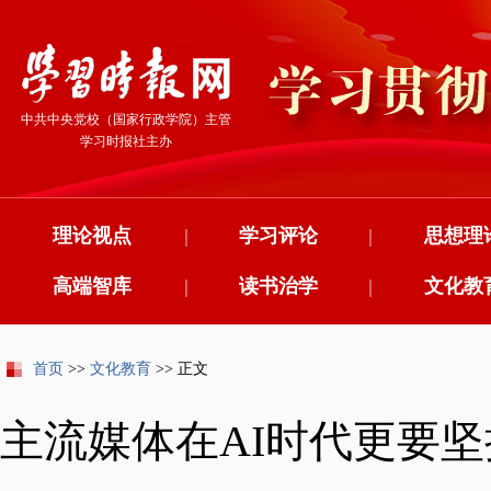
中共中央党校（国家行政学院）主管
学习时报社主办
理论视点
|
学习评论
|
思想理
高端智库
|
读书治学
|
文化教
首页
>>
文化教育
>> 正文
主流媒体在AI时代更要坚