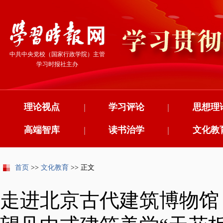
中共中央党校（国家行政学院）主管
学习时报社主办
理论视点
|
学习评论
|
思想理
高端智库
|
读书治学
|
文化教
首页
>>
文化教育
>> 正文
走进北京古代建筑博物馆