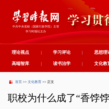
中共中央党校（国家行政学院）主管
学习时报社主办
理论视点
|
学习评论
|
思想理
高端智库
|
读书治学
|
文化教
首页
>>
文化教育
>> 正文
职校为什么成了“香饽饽