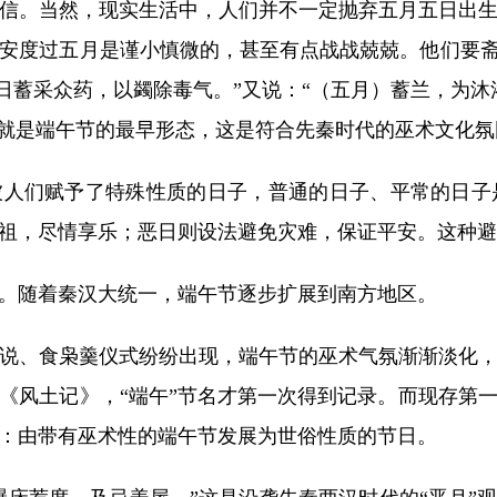
信。当然，现实生活中，人们并不一定抛弃五月五日出
安度过五月是谨小慎微的，甚至有点战战兢兢。他们要斋
日蓄采众药，以蠲除毒气。”又说：“（五月）蓄兰，为
，就是端午节的最早形态，这是符合先秦时代的巫术文化氛
人们赋予了特殊性质的日子，普通的日子、平常的日子
祖，尽情享乐；恶日则设法避免灾难，保证平安。这种避
随着秦汉大统一，端午节逐步扩展到南方地区。
、食枭羹仪式纷纷出现，端午节的巫术气氛渐渐淡化，
《风土记》，“端午”节名才第一次得到记录。而现存第
：由带有巫术性的端午节发展为世俗性质的节日。