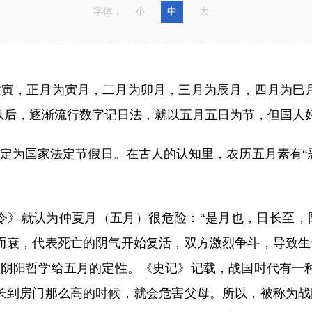
字体：
小
中
大
，正月为寅月，二月为卯月，三月为辰月，四月为巳月
以后，逐渐流行数字记日法，就以五月五日为节，但国人
定为国家法定节假日。在古人的认知里，农历五月素有“恶
令》就认为仲夏月（五月）很危险：“是月也，日长至，
而衰，代表死亡的阴气开始复活，双方激烈争斗，导致
的阴阳哲学给五月的定性。《史记》记载，战国时代有一
长到房门那么高的时候，就会危害父母。所以，被称为