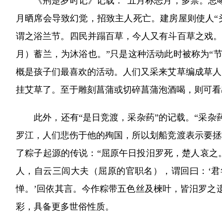
《荆楚岁时记》记载：“五月称恶月，多禁。忌曝床
月晒席会导致幻觉，招致主人死亡。建房屋则使人“
谓之浴兰节。四民并蹋百草，今人又有斗百草之戏。
月）蓄兰，为沐浴也。”只是这种活动此时被称为“
概是孩子们最喜欢的活动。人们又采来艾草编成草人
挂艾草了。至于雕刻菖蒲或切碎菖蒲泡酒喝，则可看
此外，还有“是日竞渡，采杂药”的记载。“采杂药
罗江，人们悲伤于他的殉国，所以划船竞渡表示要拯
了粽子起源的传说：“屈原午日投汨罗死，楚人哀之
人，自云三闾大夫（屈原的官职名），谓回曰：‘
惮。’回依其言。今作粽带五色丝及楝叶，皆汨罗之
彩，具备更多世俗性质。