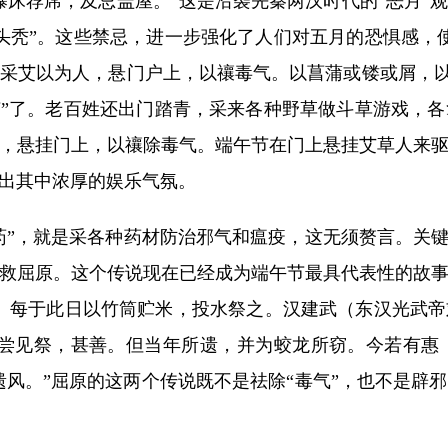
荐席，及忌盖屋。”这是沿袭先秦两汉时代的“恶月”
头秃”。这些禁忌，进一步强化了人们对五月的恐惧感，
采艾以为人，悬门户上，以禳毒气。以菖蒲或镂或屑，以泛
节”了。老百姓还出门踏青，采来各种野草做斗草游戏，
，悬挂门上，以禳除毒气。端午节在门上悬挂艾草人来
出其中浓厚的娱乐气氛。
”，就是采各种药材防治邪气和瘟疫，这无须赘言。关键
救屈原。这个传说现在已经成为端午节最具代表性的故
。每于此日以竹筒贮米，投水祭之。汉建武（东汉光武
君尝见祭，甚善。但当年所遗，并为蛟龙所窃。今若有惠
遗风。”屈原的这两个传说既不是祛除“毒气”，也不是辟