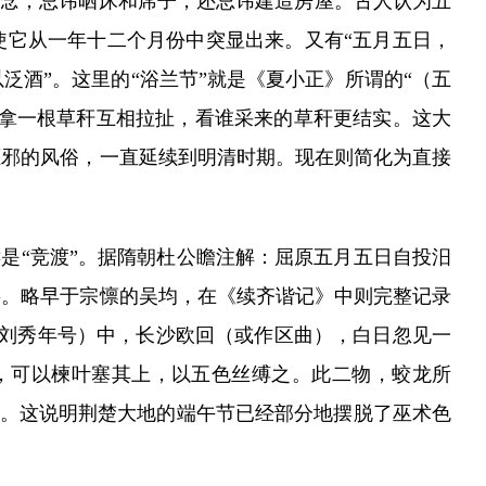
观念，忌讳晒床和席子，还忌讳建造房屋。古人认为五
使它从一年十二个月份中突显出来。又有“五月五日，
酒”。这里的“浴兰节”就是《夏小正》所谓的“（五
各拿一根草秆互相拉扯，看谁采来的草秆更结实。这大
驱邪的风俗，一直延续到明清时期。现在则简化为直接
是“竞渡”。据隋朝杜公瞻注解：屈原五月五日自投汨
事。略早于宗懔的吴均，在《续齐谐记》中则完整记录
帝刘秀年号）中，长沙欧回（或作区曲），白日忽见一
，可以楝叶塞其上，以五色丝缚之。此二物，蛟龙所
邪。这说明荆楚大地的端午节已经部分地摆脱了巫术色