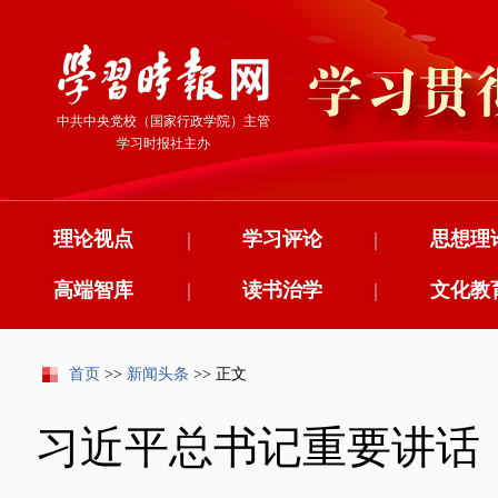
中共中央党校（国家行政学院）主管
学习时报社主办
理论视点
|
学习评论
|
思想理
高端智库
|
读书治学
|
文化教
首页
>>
新闻头条
>> 正文
习近平总书记重要讲话