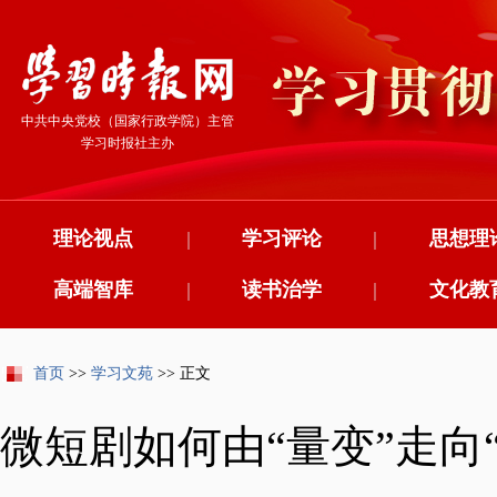
中共中央党校（国家行政学院）主管
学习时报社主办
理论视点
|
学习评论
|
思想理
高端智库
|
读书治学
|
文化教
首页
>>
学习文苑
>> 正文
微短剧如何由“量变”走向