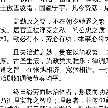
士傲雪凌霜，固疆宁宇。凡今贤彦，
盖勤政之要，不在朝夕驰逐之繁，
实。居官宜祛浮竞之私，笃公忠之质
和。勤必有本，劳必有功，举事必裨
且夫治道之妙，贵在以简驭繁、以
厚。古圣垂箴，为政类夫雅乐：律调
道之旨，在张弛相济、宽猛相循。一
治剧如调徽节奏均平。
终日纷劳而昧治体者，形疲而功寡
乃循理安邦之智度；理政者，非俯仰