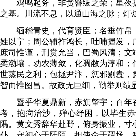
鸡鸣起务，非贪簪绂之荣；星夜披
之基。川流不息，以通山海之脉；灯
缅稽青史，代育贤臣；名垂竹帛，
姓以宁；周公辅祚鸿长，吐哺握发，
庶司惟谨，刑赏允当，巴蜀风清；文
柔渤壤，劝农薄敛，化凋敝为淳和；
世蒸民之利；包拯尹汴，惩邪剔蠹，
智而惟图昌。故政无巨细，勤举则绩
暨乎华夏鼎新，赤旗肇宇；百年奋
考，抱疴治沙，殚心纾困，以毕生赤
隅。黄文秀辞华赴野，俯身振业，寸
仆，守初心于阡陌，担使命于疆场。