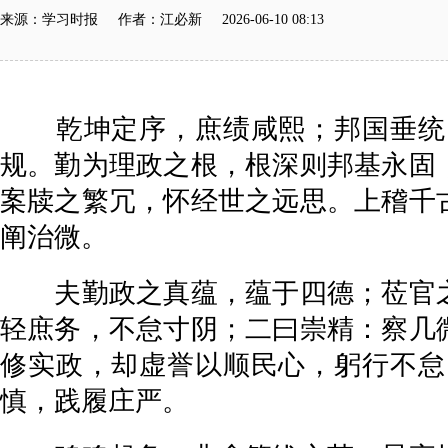
来源：学习时报 作者：江必新 2026-06-10 08:13
乾坤定序，庶绩咸熙；邦国垂统，
规。勤为理政之根，根深则邦基永固
案牍之繁冗，怀经世之远思。上稽千
阐治微。
夫勤政之真蕴，蕴于四德；莅官之
轻庶务，不怠寸阴；二曰崇精：察几
修实政，却虚誉以顺民心，躬行不怠
慎，践履庄严。