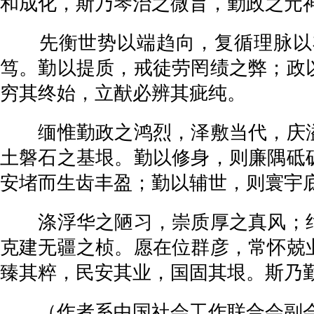
和成化，斯乃琴治之微旨，勤政之元
先衡世势以端趋向，复循理脉以布
笃。勤以提质，戒徒劳罔绩之弊；政
穷其终始，立猷必辨其疵纯。
缅惟勤政之鸿烈，泽敷当代，庆溢
土磐石之基垠。勤以修身，则廉隅砥
安堵而生齿丰盈；勤以辅世，则寰宇
涤浮华之陋习，崇质厚之真风；绝
克建无疆之桢。愿在位群彦，常怀兢
臻其粹，民安其业，国固其垠。斯乃
（作者系中国社会工作联合会副