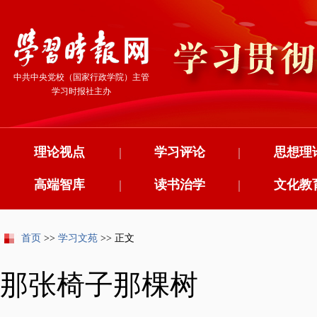
中共中央党校（国家行政学院）主管
学习时报社主办
理论视点
|
学习评论
|
思想理
高端智库
|
读书治学
|
文化教
首页
>>
学习文苑
>> 正文
那张椅子那棵树