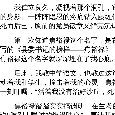
我伫立良久，凝视着那个洞孔，它
的身影。一阵阵隐忍的疼痛钻入藤缠
死而后已，胸前的党员徽章又鲜亮沉
第一次知道焦裕禄这个名字，是在1
写的《县委书记的榜样——焦裕禄》
焦裕禄这个名字就深深埋在了我心底
后来，我教中学语文，也教过这篇文
动着我和学生，撞击着我的心灵。焦
一刻叮嘱，“活着我没有治好沙丘，死
焦裕禄踏踏实实搞调研，在兰考的47