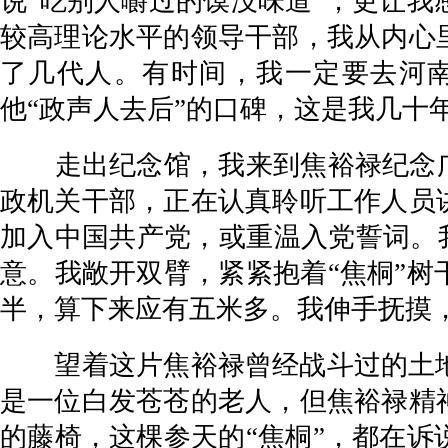
说“吃别人嚼过的馍没味道”，更让
较高理论水平的领导干部，我从内心
了几代人。有时间，我一定要去河
他“政声人去后”的口碑，这是我几十
走出纪念馆，我来到焦裕禄纪念广场
政机关干部，正在认真聆听工作人员
加入中国共产党，或重温入党誓词。我
意。我敞开双臂，紧紧抱着“焦桐”
半，算下来应有五米多。我伸手抚摸
望着这片焦裕禄曾经战斗过的土地，
是一位白发苍苍的老人，但焦裕禄精
的藤椅，这棵参天的“焦桐”，都在