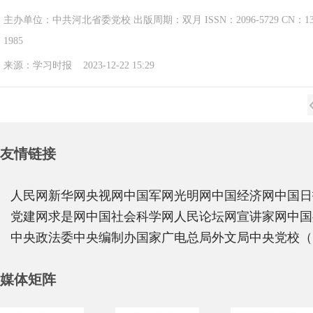
主办单位：中共河北省委党校 出版周期：双月 ISSN：2096-5729 CN：1
1985
来源：学习时报 2023-12-22 15:29
友情链接
人民网
新华网
央视网
中国军网
光明网
中国经济网
中国日
党建网
求是网
中国社会科学网
人民论坛网
宣讲家网
中国
中央政法委
中央编制办
国家广电总局
外文局
中央党校（
媒体矩阵