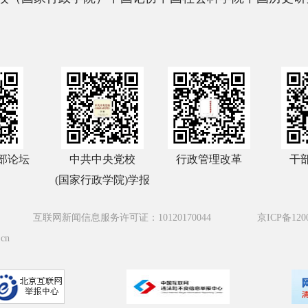
部论坛
中共中央党校
行政管理改革
干
(国家行政学院)学报
互联网新闻信息服务许可证：10120170044
京ICP备120
cn