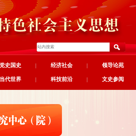
党史国史
|
经济社会
|
领导论苑
当代世界
|
科技前沿
|
文史参阅