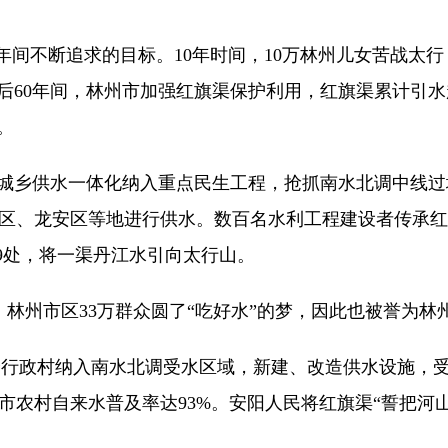
间不断追求的目标。10年时间，10万林州儿女苦战太行
60年间，林州市加强红旗渠保护利用，红旗渠累计引水超1
。
乡供水一体化纳入重点民生工程，抢抓南水北调中线过境
、龙安区等地进行供水。数百名水利工程建设者传承红旗
69处，将一渠丹江水引向太行山。
林州市区33万群众圆了“吃好水”的梦，因此也被誉为林州
个行政村纳入南水北调受水区域，新建、改造供水设施，受
市农村自来水普及率达93%。安阳人民将红旗渠“誓把河