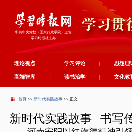
中共中央党校（国家行政学院）主管
学习时报社主办
理论视点
|
学习评论
|
思想理
高端智库
|
读书治学
|
文化教
首页
>>
新时代实践故事
>> 正文
新时代实践故事 | 书
——河南安阳以红旗渠精神引