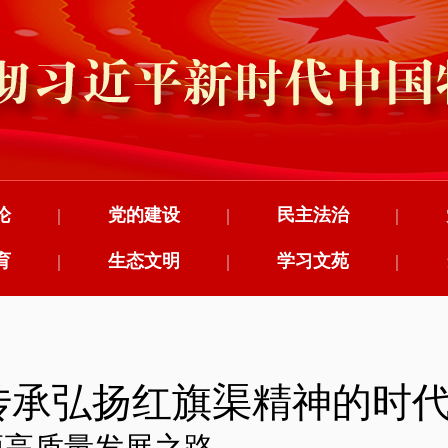
论
|
党的建设
|
民主法治
|
育
|
生态文明
|
学习文苑
|
写传承弘扬红旗渠精神的时
领高质量发展之路