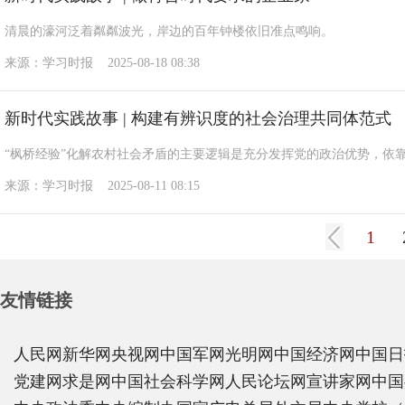
清晨的濠河泛着粼粼波光，岸边的百年钟楼依旧准点鸣响。
来源：学习时报 2025-08-18 08:38
新时代实践故事 | 构建有辨识度的社会治理共同体范式
“枫桥经验”化解农村社会矛盾的主要逻辑是充分发挥党的政治优势，依
来源：学习时报 2025-08-11 08:15
1
友情链接
人民网
新华网
央视网
中国军网
光明网
中国经济网
中国日
党建网
求是网
中国社会科学网
人民论坛网
宣讲家网
中国