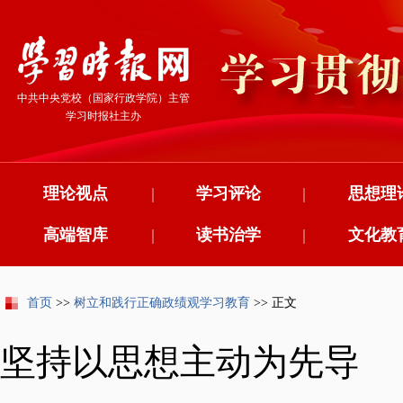
中共中央党校（国家行政学院）主管
学习时报社主办
理论视点
|
学习评论
|
思想理
高端智库
|
读书治学
|
文化教
首页
>>
树立和践行正确政绩观学习教育
>> 正文
坚持以思想主动为先导