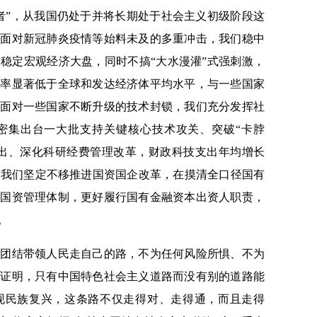
者”，从我国仍处于并将长期处于社会主义初级阶段这
。面对新冠肺炎疫情等始料未及的多重冲击，我们稳中
稳定宏观经济大盘，同时不搞“大水漫灌”式强刺激，
杆率显著低于全球和发达经济体平均水平，与一些国家
。面对一些国家不断升级的技术封锁，我们充分发挥社
密集出台一大批支持关键核心技术攻关、突破“卡脖
支出、深化科研经费管理改革，财政科技支出年均增长
障。我们坚定不移推进国资国企改革，在摸清全口径国有
的国资管理体制，更好履行国有金融资本出资人职责，
。
结带领人民走自己的路，不为任何风险所惧、不为
践证明，只有中国特色社会主义道路而没有别的道路能
现民族复兴，这条路不仅走得对、走得通，而且走得