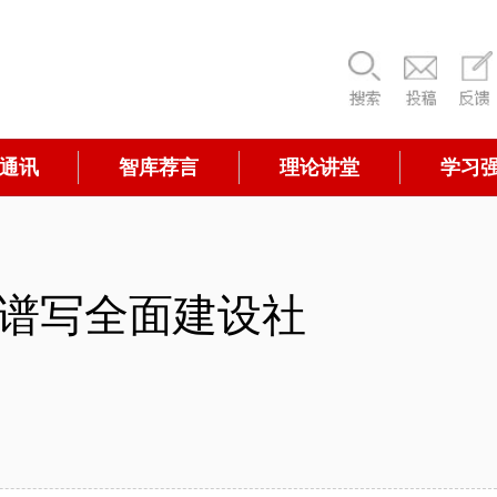
通讯
智库荐言
理论讲堂
学习
谱写全面建设社