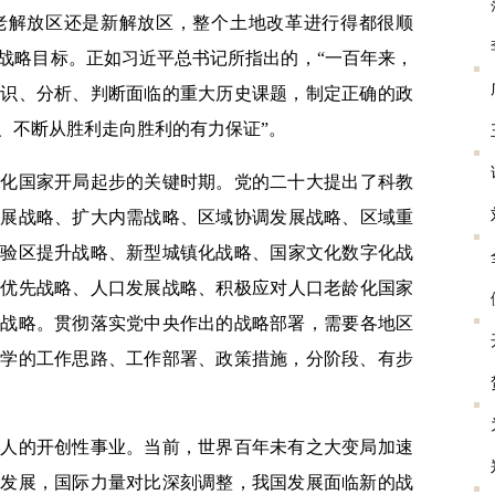
老解放区还是新解放区，整个土地改革进行得都很顺
战略目标。正如习近平总书记所
指出的
，“一百年来，
认识、分析、判断面临的重大历史课题，制定正确的政
、不断从胜利走向胜利的有力保证”。
代化国家开局起步的关键时期
。
党的二十大
提出了
科教
发展战略、扩大内需战略
、
区域协调发展战略
、
区域重
试验区提升战略
、
新型城镇化战略
、
国家文化数字化
战
业优先
战略、
人口发展
战略
、
积极应对人口老龄化国家
大
战略
。
贯彻落实党中央作出的战略部署，
需要各地区
科学的工作思路、工作部署、政策措施，分阶段、
有步
古人的开创性事业。
当前，世界百年未有之大变局加速
入发展，国际力量对比深刻调整，我国发展面临新的战