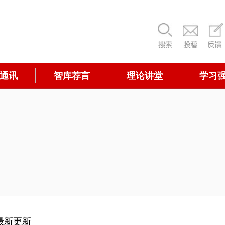
通讯
智库荐言
理论讲堂
学习
最新更新