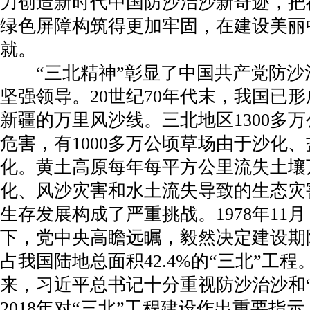
力创造新时代中国防沙治沙新奇迹，把
绿色屏障构筑得更加牢固，在建设美丽
就。
“三北精神”彰显了中国共产党防沙
坚强领导。20世纪70年代末，我国已
新疆的万里风沙线。三北地区1300多
危害，有1000多万公顷草场由于沙化
化。黄土高原每年每平方公里流失土壤
化、风沙灾害和水土流失导致的生态灾
生存发展构成了严重挑战。1978年11
下，党中央高瞻远瞩，毅然决定建设期
占我国陆地总面积42.4%的“三北”工
来，习近平总书记十分重视防沙治沙和
2018年对“三北”工程建设作出重要指示。