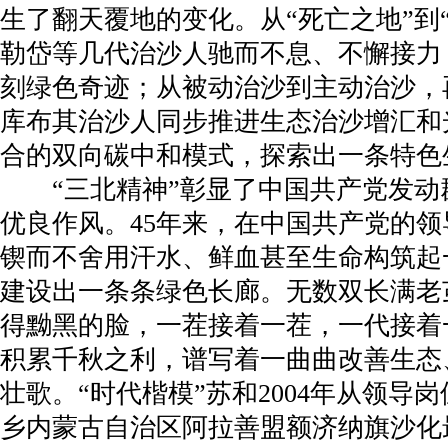
生了翻天覆地的变化。从“死亡之地”到
勒岱等几代治沙人驰而不息、不懈接力
刻绿色奇迹；从被动治沙到主动治沙，
库布其治沙人同步推进生态治沙增汇和
合的双向碳中和模式，探索出一条特色
“三北精神”彰显了中国共产党发动
优良作风。45年来，在中国共产党的
锲而不舍用汗水、鲜血甚至生命构筑起
建设出一条条绿色长廊。无数双长满老
得黝黑的脸，一茬接着一茬，一代接着
积累千秋之利，谱写着一曲曲改善生态
壮歌。“时代楷模”苏和2004年从领导
乡内蒙古自治区阿拉善盟额济纳旗沙化