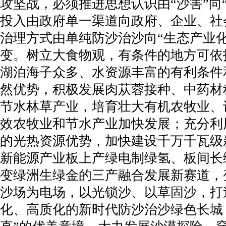
攻坚战，必须推进思想认识由“沙害”向
投入由政府单一渠道向政府、企业、社
治理方式由单纯防沙治沙向“生态产业
变。树立大食物观，有条件的地方可依
湖泊海子众多、水资源丰富的有利条件
然优势，积极发展肉苁蓉接种、中药材
节水林草产业，培育壮大有机农牧业、
效农牧业和节水产业加快发展；充分利
的光热资源优势，加快建设千万千瓦级
新能源产业板上产绿电制绿氢、板间长
变绿洲生绿金的三产融合发展新赛道，
沙场为电场，以光锁沙、以草固沙，打
化、高质化的新时代防沙治沙绿色长城