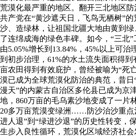
荒漠化最严重的地区。翻开三北地区防
共产党在“黄沙遮天日，飞鸟无栖树”
沙、造绿林，让祖国北疆大地由黄到绿
了连绵成海的绿色丰碑。如今，“三北
由5.05%增长到13.84%，45%以上
到初步治理，61%的水土流失面积得到有
亩农田得到有效庇护，曾经被喻为“死
漠已成为全球荒漠化防治的典范，昔日
漫天”的内蒙古自治区多伦县已成为京
地，860万亩的毛乌素沙地变成了一片
20多万亩荒漠变绿洲……防沙治沙重点
进人退”到“绿进沙退”的历史性转变，
生步入良性循环，荒漠化区域经济社会