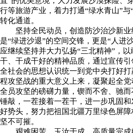
直”的优美意境，大力发展沙漠探险、
行等旅游产业，着力打通“绿水青山”与
转化通道。
坚持全民动员，创造防沙治沙新业
是“绿进沙退”的空间交锋，更是“人进
应继续坚持并大力弘扬“三北精神”，
干、干成干好的精神品质，通过宣传引
全社会的思想认识统一到党中央打好打
程攻坚战的重大意义上来，凝聚起全党
全员攻坚的磅礴力量，锲而不舍、驰而
锤敲，一茬接着一茬干，进一步巩固和
好势头，努力把祖国北疆万里绿色屏障
坚不可摧。
艰难困苦、玉汝于成。高质量完成好