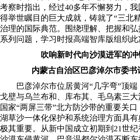
考察时指出，经过40多年不懈努力，
得举世瞩目的巨大成就，铸就了“三北
治理的国际典范。围绕理解、把握和弘
系列问题，学习时报高端智库版组织此
吹响新时代向沙漠进军的冲
内蒙古自治区巴彦淖尔市委书
巴彦淖尔市位居黄河“几字弯”顶
戈壁与乌兰布和、库布其、毛乌素三大
国家“两屏三带”北方防沙带的重要关
湖草沙一体化保护和系统治理方面具有
极其重要。从新中国成立初期到21世
沙漠东侵黄河、巴音温都尔沙漠不断东