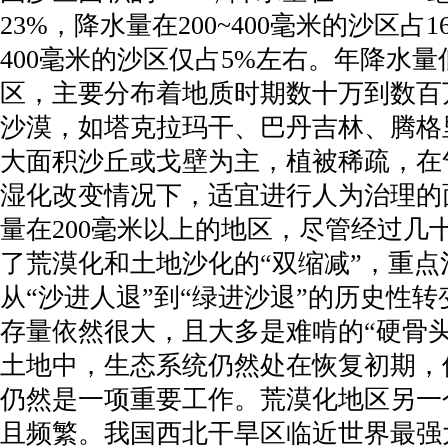
23%，降水量在200~400毫米的沙区占
400毫米的沙区仅占5%左右。年降水量
区，主要分布着地质时期数十万到数百
沙漠，如塔克拉玛干、巴丹吉林、腾格
大面积沙丘或戈壁为主，植被稀疏，在
湿化改变情况下，适宜进行人为治理的
量在200毫米以上的地区，尽管经过几
了荒漠化和土地沙化的“双缩减”，重点
从“沙进人退”到“绿进沙退”的历史性
存量依然很大，且大多是难啃的“硬骨
土地中，生态系统仍然处在恢复初期，
仍然是一项重要工作。荒漠化地区另一
且频繁。我国西北干旱区临近世界最强