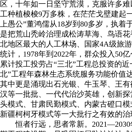
区，十年如一日坚守荒漠，克服许多难
工种植梭梭9万多株，在茫茫戈壁建起
上愚公”董鸿儒从18岁到80多岁，执着
是把荒山秃岭治理成松涛草海、鸟语花
北地区最大的人工林场、国家4A级旅
统计，1978年到2022年，群众投入5
累计投工投劳占“三北”工程总投资的近
北”工程年森林生态系统服务功能价值达2
其中更是涌现出石光银、牛玉琴、王有
汉等一批批、一代代治沙英雄，创新探
头模式、甘肃民勤模式、内蒙古磴口模
新疆柯柯牙模式等一大批行之有效的治
恒者行远，思者常新。2021—2030