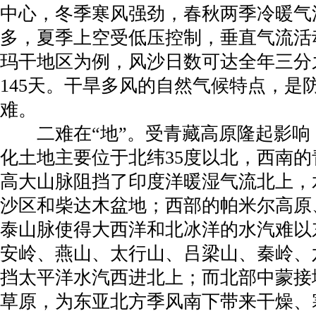
中心，冬季寒风强劲，春秋两季冷暖气
多，夏季上空受低压控制，垂直气流活
玛干地区为例，风沙日数可达全年三分
145天。干旱多风的自然气候特点，是
难。
二难在“地”。受青藏高原隆起影响
化土地主要位于北纬35度以北，西南
高大山脉阻挡了印度洋暖湿气流北上，
沙区和柴达木盆地；西部的帕米尔高原
泰山脉使得大西洋和北冰洋的水汽难以
安岭、燕山、太行山、吕梁山、秦岭、
挡太平洋水汽西进北上；而北部中蒙接
草原，为东亚北方季风南下带来干燥、