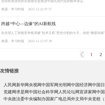
坚持和加强党的全面领导是推进中国式现代化的根本保证。
来源：学习时报 2025-12-22 07:57
跨越“中心—边缘”的AI新航线
在全球人工智能竞争格局被“技术主权”壁垒分割的今天，传统“梯度转
来源：学习时报 2025-12-15 07:38
1
2
友情链接
人民网
新华网
央视网
中国军网
光明网
中国经济网
中国日
党建网
求是网
中国社会科学网
人民论坛网
宣讲家网
中国
中央政法委
中央编制办
国家广电总局
外文局
中央党校（